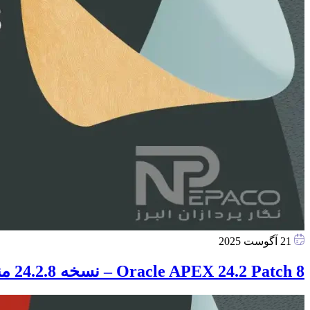
21 آگوست 2025
Oracle APEX 24.2 Patch 8 – نسخه 24.2.8 منتشر شد