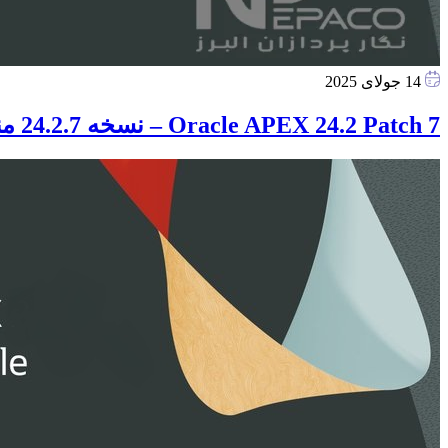
14 جولای 2025
Oracle APEX 24.2 Patch 7 – نسخه 24.2.7 منتشر شد