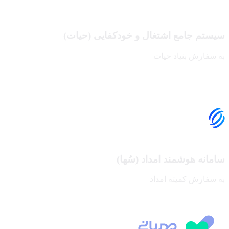
سیستم جامع اشتغال و خودکفایی (حیات)
به سفارش بنیاد حیات
سامانه هوشمند امداد (سُها)
به سفارش کمیته امداد