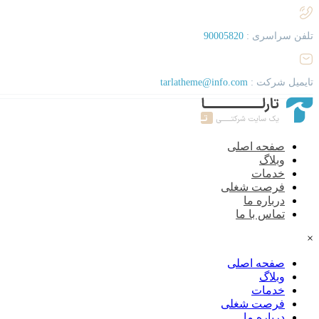
تلفن سراسری :
90005820
تایمیل شرکت :
tarlatheme@info.com
صفحه اصلی
وبلاگ
خدمات
فرصت شغلی
درباره ما
تماس با ما
×
صفحه اصلی
وبلاگ
خدمات
فرصت شغلی
درباره ما